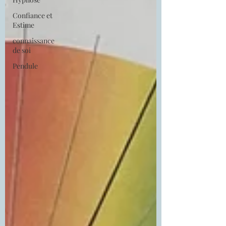
Confiance et
Estime
connaissance
de soi
Pendule