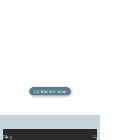
L'atelier de l'épanouissement
​Hypnose, Coaching & Guidance -
Ateliers, formations & Soins
énergétiques - Sanary-sur-mer
Contactez-nous
Blog