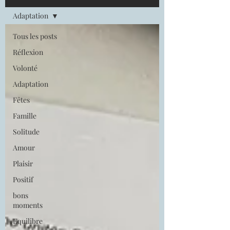
Adaptation
Tous les posts
Réflexion
Volonté
Adaptation
Fêtes
Famille
Solitude
Amour
Plaisir
Positif
bons
moments
Equilibre