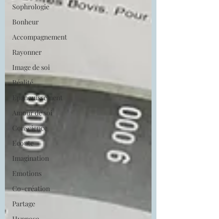
Sophrologie
Bonheur
Accompagnement
Rayonner
Image de soi
Réalité
Epanouissement
Amour de soi
Conscience
Ecoute
Imagination
Emotions
Co-création
Partage
Hypnose