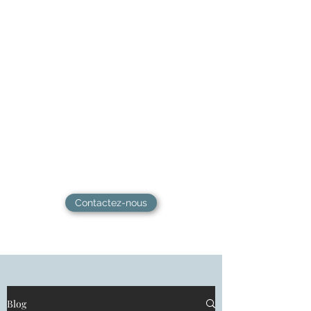
L'atelier de l'épanouissement
​Hypnose, Coaching & Guidance -
Ateliers, formations & Soins
énergétiques - Sanary-sur-mer
Contactez-nous
Blog