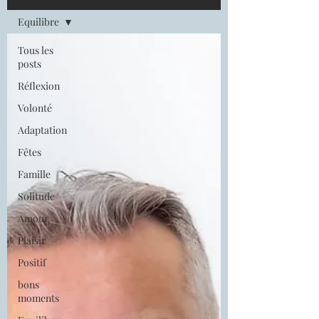
Equilibre
Tous les
posts
Réflexion
Volonté
Adaptation
Fêtes
Famille
Solitude
Amour
Plaisir
Positif
bons
moments