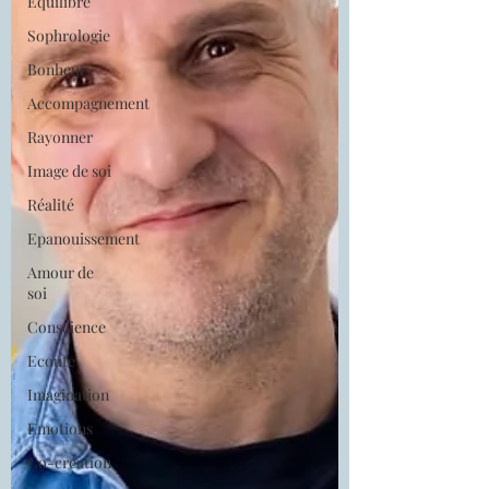
Equilibre
Sophrologie
Bonheur
Accompagnement
Rayonner
Image de soi
Réalité
Epanouissement
Amour de
soi
Conscience
Ecoute
Imagination
Emotions
Co-création