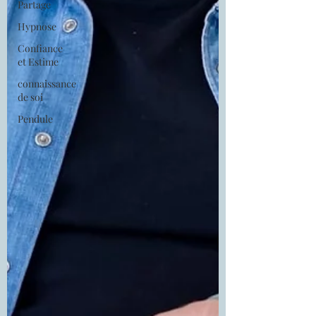
Partage
Hypnose
Confiance
et Estime
connaissance
de soi
Pendule