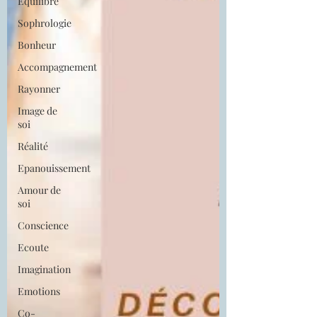
Equilibre
Sophrologie
Bonheur
Accompagnement
Rayonner
Image de
soi
Réalité
Epanouissement
Amour de
soi
Conscience
Ecoute
Imagination
Emotions
Co-