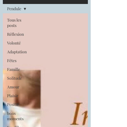
Pendule
Tous les
posts
Réflexion
Volonté
Adaptation
Fêtes
Famille
Solitude
Amour
Plaisir
Positif
bons
moments