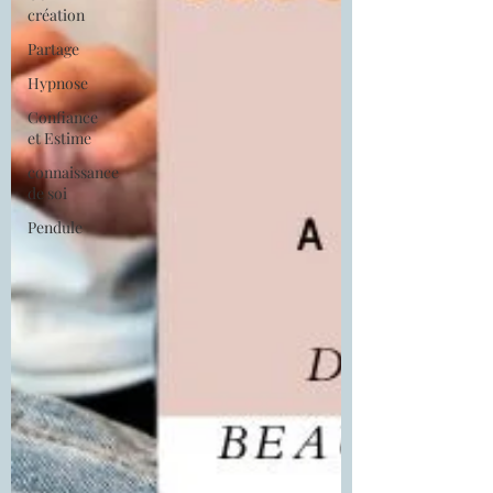
création
Partage
Hypnose
Confiance
et Estime
connaissance
de soi
Pendule