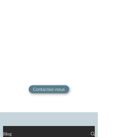
L'atelier de l'épanouissement
​Hypnose, Coaching & Guidance -
Ateliers, formations & Soins
énergétiques - Sanary-sur-mer
Contactez-nous
Blog