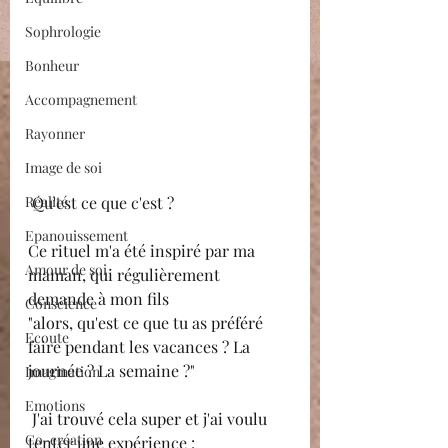
Sophrologie
Bonheur
Accompagnement
Rayonner
Image de soi
Réalité
 Qu'est ce que c'est ?
Epanouissement
Ce rituel m'a été inspiré par ma 
Amour de soi
maman, qui régulièrement 
demande à mon fils 
Conscience
"alors, qu'est ce que tu as préféré 
Ecoute
faire pendant les vacances ? La 
journée ? La semaine ?"
Imagination
Emotions
 J'ai trouvé cela super et j'ai voulu 
Co-création
tenter une expérience : 