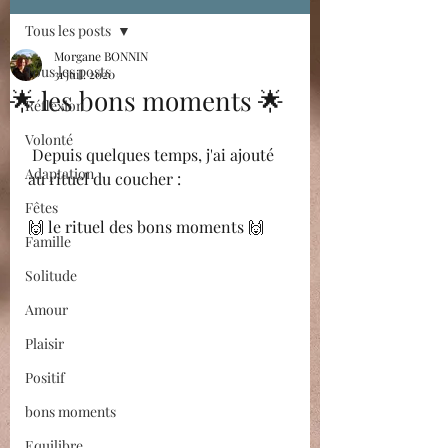
Tous les posts
Morgane BONNIN
Tous les posts
31 juil. 2020
🌟 les bons moments 🌟
Réflexion
Volonté
 Depuis quelques temps, j'ai ajouté 
Adaptation
au rituel du coucher : 
Fêtes
🙌 le rituel des bons moments 🙌
Famille
Solitude
Amour
Plaisir
Positif
bons moments
Equilibre