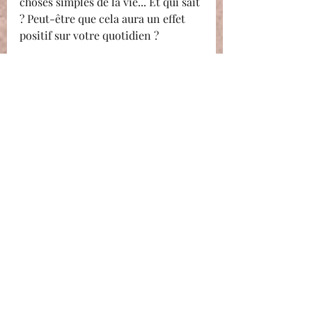
choses simples de la vie... Et qui sait 
? Peut-être que cela aura un effet 
positif sur votre quotidien ? 
 Moments de complicité et 
échanges surprenants garantis !
 Morgane BONNIN
 Sophrologue @
 L'atelier de l'épanouissement 
Posts récents
Voir tout