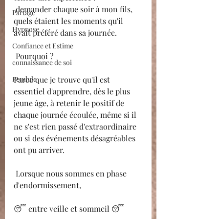
 demander chaque soir à mon fils, 
Partage
quels étaient les moments qu'il 
Hypnose
avait préféré dans sa journée.
Confiance et Estime
 Pourquoi ?
connaissance de soi
Pendule
Parce que je trouve qu'il est 
essentiel d'apprendre, dès le plus 
jeune âge, à retenir le positif de 
chaque journée écoulée, même si il 
ne s'est rien passé d'extraordinaire 
ou si des événements désagréables 
ont pu arriver.
 Lorsque nous sommes en phase 
d'endormissement, 
😴 entre veille et sommeil 😴