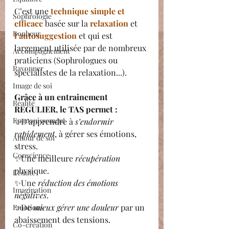
C’est une 
technique simple et 
Sophrologie
efficace
 basée sur la 
relaxation 
et 
Bonheur
l’autosuggestion
 et qui est 
largement utilisée par de nombreux 
Accompagnement
praticiens (Sophrologues ou 
Rayonner
spécialistes de la relaxation...).
Image de soi
Grâce à un entrainement 
Réalité
REGULIER, le TAS permet :
Epanouissement
✨D’apprendre à 
s’endormir 
rapidement
, à gérer ses émotions, 
Amour de soi
stress.
Conscience
✨Une meilleure 
récupération 
physique.
Ecoute
✨Une 
réduction des émotions 
Imagination
négatives
.
✨De 
mieux gérer une douleur
 par un 
Emotions
abaissement des tensions.
Co-création