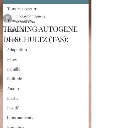
Tous les posts
nicolasmontagne83
Tous les posts
30 sept. 2022
TRAINING AUTOGENE
Réflexion
DE SCHULTZ (TAS):
Volonté
Adaptation
Fêtes
Famille
Solitude
Amour
Plaisir
Positif
bons moments
Equilibre