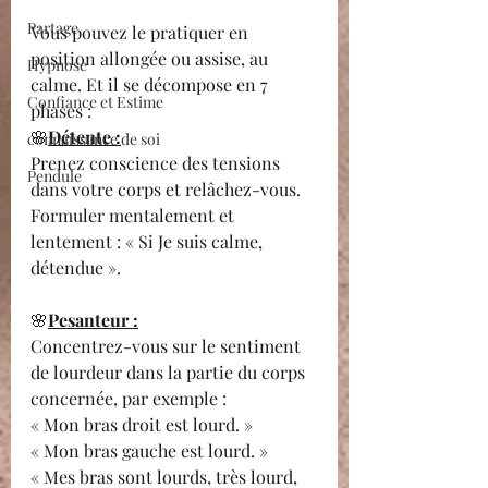
Partage
Vous pouvez le pratiquer en 
position allongée ou assise, au 
Hypnose
calme. Et il se décompose en 7 
Confiance et Estime
phases :
🌸
Détente :
connaissance de soi
Prenez conscience des tensions 
Pendule
dans votre corps et relâchez-vous.
Formuler mentalement et 
lentement : « Si Je suis calme, 
détendue ».
🌸
Pesanteur :
Concentrez-vous sur le sentiment 
de lourdeur dans la partie du corps 
concernée, par exemple :
« Mon bras droit est lourd. »
« Mon bras gauche est lourd. »
« Mes bras sont lourds, très lourd, 