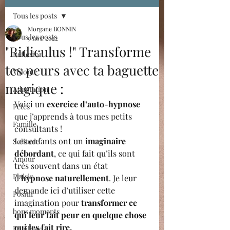
Tous les posts
Morgane BONNIN
Tous les posts
9 nov. 2022
"Ridiculus !" Transforme
Réflexion
tes peurs avec ta baguette
Volonté
magique :
Adaptation
Voici un 
exercice d’auto-hypnose
Fêtes
que j’apprends à tous mes petits 
Famille
consultants !
Les enfants ont un 
imaginaire 
Solitude
débordant
, ce qui fait qu’ils sont 
Amour
très souvent dans un état 
Plaisir
d’
hypnose naturellement
. Je leur 
demande ici d’utiliser cette 
Positif
imagination pour 
transformer ce 
bons moments
qui leur fait peur en quelque chose 
qui les fait rire.
Equilibre