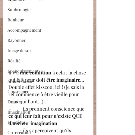
Sophrologie
Bonheur
Accompagnement
Rayonner
Image de soi
Réalité
Epanouissement
Il y a 
une condition
 à cela : la chose 
qui fait peur 
doit être imaginaire
…
Amour de soi
Double effet kisscool ici ! (je sais la 
Conscience
ref commence à être vieille pour 
ceux qui l’ont…) :
Ecoute
-          ils prennent conscience que 
Imagination
ce qui leur fait peur n’existe QUE 
Emotions
dans leur imagination
-          ils s’aperçoivent qu’ils 
Co-création