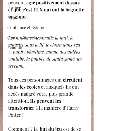
peuvent 
agir positivement dessus 
Partage
et que c’est EUX qui ont la baguette 
magique.
Hypnose
Confiance et Estime
connaissance de soi
Les fantômes, les bruits la nuit, le 
monstre sous le lit, le clown dans «ça 
Pendule
», poppy playtime, momo des vidéos 
youtube, la poupée de squid game, les 
scream… 
Tous ces personnages qui 
circulent 
dans les écoles 
et auxquels ils ont 
accès malgré votre plus grande 
attention. 
Ils peuvent les 
transformer
 à la manière d’Harry 
Potter !
Comment ? Le 
but du jeu
 est de se 