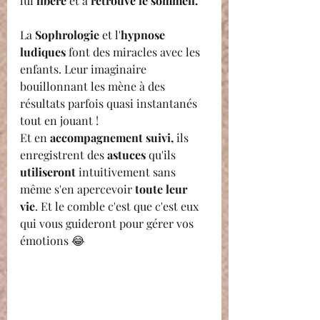
lui 
libéré
 et a 
retrouvé le sommeil.
La 
Sophrologie
 et l'
hypnose 
ludiques
 font des miracles avec les 
enfants. Leur imaginaire 
bouillonnant les mène à des 
résultats parfois quasi instantanés 
tout en jouant ! 
Et en 
accompagnement suivi,
 ils 
enregistrent des 
astuces 
qu'ils 
utiliseront
 intuitivement sans 
même s'en apercevoir 
toute leur 
vie
. Et le comble c'est que c'est eux 
qui vous guideront pour gérer vos 
émotions 😂