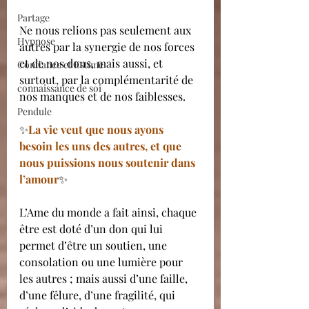
Partage
Ne nous relions pas seulement aux 
Hypnose
autres par la synergie de nos forces 
et de nos dons, mais aussi, et 
Confiance et Estime
surtout, par la complémentarité de 
connaissance de soi
nos manques et de nos faiblesses.
Pendule
✨
La vie veut que nous ayons 
besoin les uns des autres, et que 
nous puissions nous soutenir dans 
l’amour
✨
L’Ame du monde a fait ainsi, chaque 
être est doté d’un don qui lui 
permet d’être un soutien, une 
consolation ou une lumière pour 
les autres ; mais aussi d’une faille, 
d’une fêlure, d’une fragilité, qui 