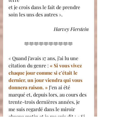
et je crois dans le fait de prendre 
soin les uns des autres ».
Harvey Fierstein
🫶🫶🫶🫶🫶🫶🫶🫶🫶🫶
« Quand j’avais 17 ans, j’ai lu une 
citation du genre : 
« Si vous vivez 
chaque jour comme si c’était le 
dernier, un jour viendra qui vous 
donnera raison. »
 J’en ai été 
marqué et, depuis lors, au cours des 
trente-trois dernières années, je 
me suis regardé dans le miroir 
chaque matin et je me suis dit : « Si 
c’était le dernier jour de ma vie, est-
ce que je voudrais faire ce que j’ai à 