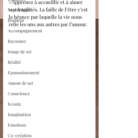
« Apprenez à accueillir et à aimer 
vos fragilités. La faille de l’être c’est 
Sophrologie
la béance par laquelle la vie nous 
Bonheur
relie les uns aux autres par l’amour.
Accompagnement
Rayonner
Image de soi
Réalité
Epanouissement
Amour de soi
Conscience
Ecoute
Imagination
Emotions
Co-création