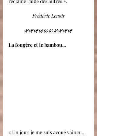
réclame l’aide des autres ».
Frédéric Lenoir
🌿🌿🌿🌿🌿🌿🌿🌿🌿🌿
La fougère et le bambou...
« Un jour, je me suis avoué vaincu… 