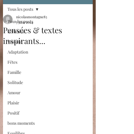
Tous les posts
nicolasmontagne83
Tous les posts
7 juin 2024
Pensées & textes
Réflexion
inspirants...
Volonté
Adaptation
Fêtes
Famille
Solitude
Amour
Plaisir
Positif
bons moments
Equilibre