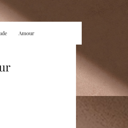
tude
Amour
Accompagnement
our
Conscience
Ecoute
e et Estime