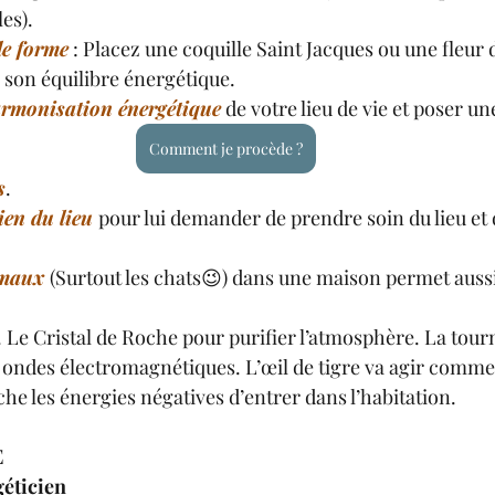
es).
de forme
 : Placez une coquille Saint Jacques ou une fleur 
 son équilibre énergétique.
rmonisation énergétique
 de votre lieu de vie et poser un
Comment je procède ?
s
.
ien du lieu 
pour lui demander de prendre soin du lieu et 
maux 
(Surtout les chats😉) dans une maison permet aussi
. Le Cristal de Roche pour purifier l’atmosphère. La tour
 ondes électromagnétiques. L’œil de tigre va agir comme
he les énergies négatives d’entrer dans l’habitation.
E
éticien