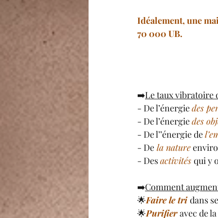
Idéalement, une mais
70 000 UB.
➡️
Le taux vibratoire 
- De l’énergie 
des pe
- De l’énergie 
des obj
- De l’’énergie de 
l’e
- De
la nature
 envir
- Des 
activités 
qui y 
➡️
Comment augmenter
🌟
Faire le tri 
dans se
🌟
Purifier 
avec de la