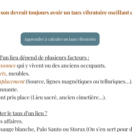
on devrait toujours avoir un taux vibratoire oscillant e
Apprendre à calculer un taux vibratoire
d’un lieu dépend de plusieurs facteurs :
rsonnes
 qui y vivent ou des anciens occupants.
ets
, meubles.
mplacement
 (Source, lignes magnétiques ou telluriques...)
onnante.
ont pris place (Lieu sacré, ancien cimetière...).
 le taux d’un lieu ?
s affaires.
 sauge blanche, Palo Santo ou Storax (On s’en sert pour d