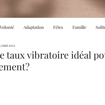
Volonté
Adaptation
Fêtes
Famille
Soli
 moments
3 mai 2023
Equilibre
Sophrologie
Bonheur
le taux vibratoire idéal p
gement?
Réalité
Epanouissement
Amour de soi
Co-création
Partage
Hypnose
Confianc
ndule