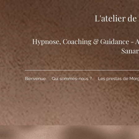
L'atelier d
​Hypnose, Coaching & Guidance - At
Sana
Bienvenue
Qui sommes-nous ?
Les prestas de Mor