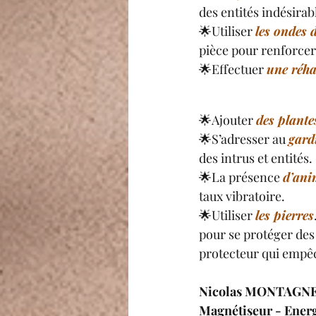
des entités indésirabl
🌟Utiliser 
les ondes 
pièce pour renforcer
🌟Effectuer 
une réha
🌟Ajouter 
des plante
🌟S’adresser au 
gard
des intrus et entités.
🌟La présence 
d’ani
taux vibratoire.
🌟Utiliser 
les pierres
pour se protéger des
protecteur qui empêc
Nicolas MONTAGN
Magnétiseur - Energ