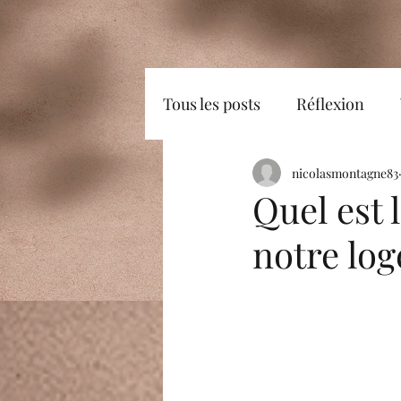
Tous les posts
Réflexion
Plaisir
Positif
nicolasmontagne83
bons
Quel est 
notre lo
Rayonner
Image de soi
Imagination
Emotions
connaissance de soi
Pe