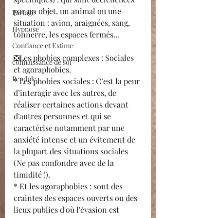
par un objet, un animal ou une 
Partage
situation : avion, araignées, sang, 
Hypnose
tonnerre, les espaces fermés... 
Confiance et Estime
❎Les phobies complexes : Sociales 
connaissance de soi
et agoraphobies. 
Pendule
* Les phobies sociales : C’est la peur 
d’interagir avec les autres, de 
réaliser certaines actions devant 
d’autres personnes et qui se 
caractérise notamment par une 
anxiété intense et un évitement de 
la plupart des situations sociales 
(Ne pas confondre avec de la 
timidité !).
* Et les agoraphobies : sont des 
craintes des espaces ouverts ou des 
lieux publics d'où l'évasion est 