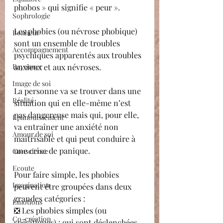
phobos » qui signifie « peur ».
Sophrologie
Les phobies (ou névrose phobique) 
Bonheur
sont un ensemble de troubles 
Accompagnement
psychiques apparentés aux troubles 
Rayonner
anxieux et aux névroses.
Image de soi
La personne va se trouver dans une 
Réalité
situation qui en elle-même n’est 
pas dangereuse mais qui, pour elle, 
Epanouissement
va entraîner une anxiété non 
Amour de soi
maîtrisable et qui peut conduire à 
une crise de panique.
Conscience
Ecoute
Pour faire simple, les phobies 
Imagination
peuvent être groupées dans deux 
grandes catégories : 
Emotions
❎ Les phobies simples (ou 
Co-création
spécifiques) : qui sont déclenchées 