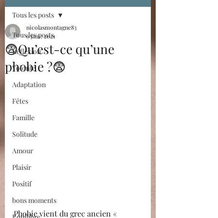
Tous les posts
nicolasmontagne83
Tous les posts
6 janv. 2021
😨Qu’est-ce qu’une
Réflexion
phobie ?😨
Volonté
Adaptation
Fêtes
Famille
Solitude
Amour
Plaisir
Positif
bons moments
Phobie vient du grec ancien « 
Equilibre