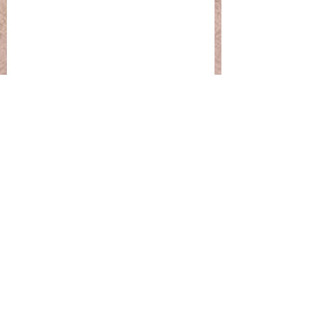
Commentaires
Atelier "Découvre ton
Formation immer
Rédigez un commentaire...
Magnétisme" - Niveau 1
Magnétisme & So