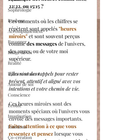
22:22, ou 15:15 ?
Sophrologie
Bonheur
Ces moments où les chiffres se 
répètent sont appelés 
"heures 
Accompagnement
miroirs"
 et sont souvent perçus 
Rayonner
comme 
des messages 
de l'univers, 
des anges, ou de votre moi 
Image de soi
supérieur. 
Réalité
Elles sont des rappels pour rester 
Epanouissement
présent, attentif et aligné avec vos 
Amour de soi
intentions et votre chemin de vie.
Conscience
Ces heures miroirs sont des 
Ecoute
moments spéciaux où l'univers vous 
Imagination
envoie des messages importants. 
Faites attention à ce que vous 
Emotions
ressentez et pensez 
lorsque vous 
Co-création