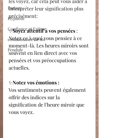
les voyez, car cela peut vous aider à 
Partage
interpréter leur signification plus 
précisément:
Hypnose
Confiance et Estime
✨
Soyez attentif à vos pensées
 :
Notez ce à quoi vous pensiez à ce 
connaissance de soi
moment-là. Les heures miroirs sont 
Pendule
souvent en lien direct avec vos 
pensées et vos préoccupations 
actuelles.
✨
Notez vos émotions :
Vos sentiments peuvent également 
offrir des indices sur la 
signification de l'heure miroir que 
vous voyez.