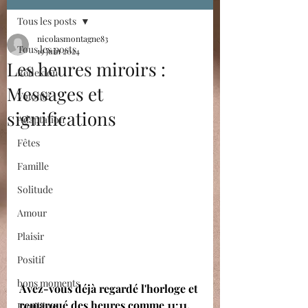
Tous les posts
nicolasmontagne83
Tous les posts
19 juin 2024
Les heures miroirs :
Réflexion
Messages et
Volonté
significations
Adaptation
Fêtes
Famille
Solitude
Amour
Plaisir
Positif
bons moments
Avez-vous déjà regardé l'horloge et 
remarqué des heures comme 11:11, 
Equilibre