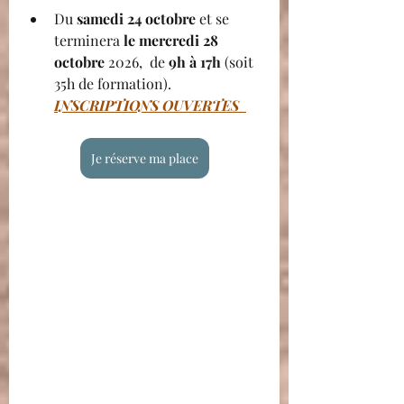
Du 
samedi 24 octobre 
et se 
terminera
 le mercredi 28 
octobre 
2026, 
 de 
9h à 17h
 (soit 
35h de formation).  
INSCRIPTIONS OUVERTES 
Je réserve ma place