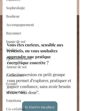
Sophrologie
Bonheur
Accompagnement
Rayonner
Image de soi
Vous êtes curieux, sensible aux 
Réalité
ressentis, ou vous souhaitez 
apprendre une pratique 
Epanouissement
énergétique concrète ?
Amour de soi
Cette immersion en petit groupe 
Conscience
vous permet d’explorer, pratiquer et 
Ecoute
gagner confiance, sans avoir besoin 
Imagination
d’être “déjà doué”.
Emotions
Je réserve ma place
Co-création