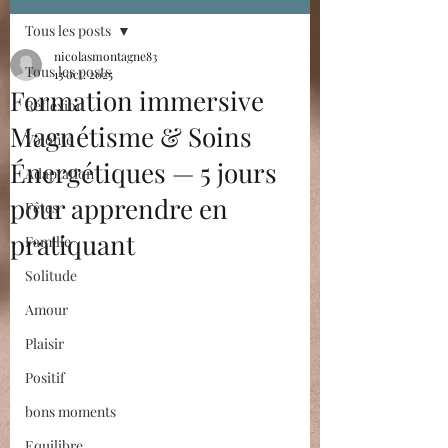
Tous les posts
nicolasmontagne83
Tous les posts
13 oct. 2025
Formation immersive
Réflexion
Magnétisme & Soins
Volonté
Énergétiques — 5 jours
Adaptation
pour apprendre en
Fêtes
pratiquant
Famille
Solitude
Amour
Plaisir
Positif
bons moments
Equilibre