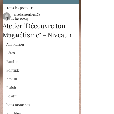
Tous les posts
nicolasmontagne83
Tous les posts
4 nov. 2025
Atelier "Découvre ton
Réflexion
Magnétisme" - Niveau 1
Volonté
Adaptation
Fêtes
Famille
Solitude
Amour
Plaisir
Positif
bons moments
Equilibre