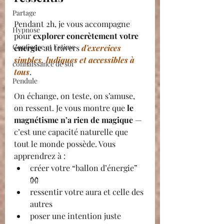
Partage
Pendant 2h, je vous accompagne 
Hypnose
pour 
explorer concrètement votre 
Confiance et Estime
énergie
 au travers 
d’exercices 
simples, ludiques et accessibles à 
connaissance de soi
tous
.
Pendule
On échange, on teste, on s’amuse, 
on ressent. Je vous montre que 
le 
magnétisme n’a rien de magique
 — 
c’est une capacité naturelle que 
tout le monde possède. Vous 
apprendrez à :
créer votre “ballon d’énergie” 
👐
ressentir votre aura et celle des 
autres
poser une intention juste