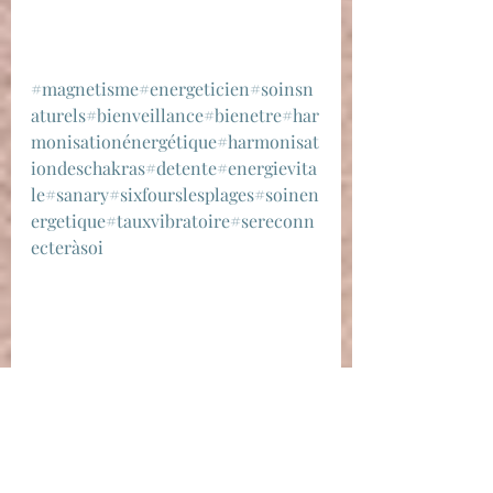
#magnetisme
#energeticien
#soinsn
aturels
#bienveillance
#bienetre
#har
monisationénergétique
#harmonisat
iondeschakras
#detente
#energievita
le
#sanary
#sixfourslesplages
#soinen
ergetique
#tauxvibratoire
#sereconn
ecteràsoi