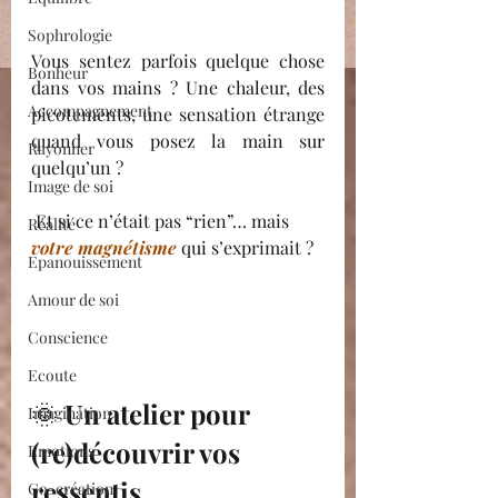
Sophrologie
Vous sentez parfois quelque chose 
Bonheur
dans vos mains ? Une chaleur, des 
Accompagnement
picotements, une sensation étrange 
quand vous posez la main sur 
Rayonner
quelqu’un ?
Image de soi
 Et si ce n’était pas “rien”… mais 
Réalité
votre magnétisme
qui s’exprimait ?
Epanouissement
Amour de soi
Conscience
Ecoute
🌞 
Un atelier pour 
Imagination
(re)découvrir vos 
Emotions
ressentis
Co-création