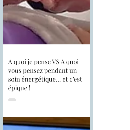
A quoi je pense VS A quoi
vous pensez pendant un
soin énergétique… et c’est
épique !