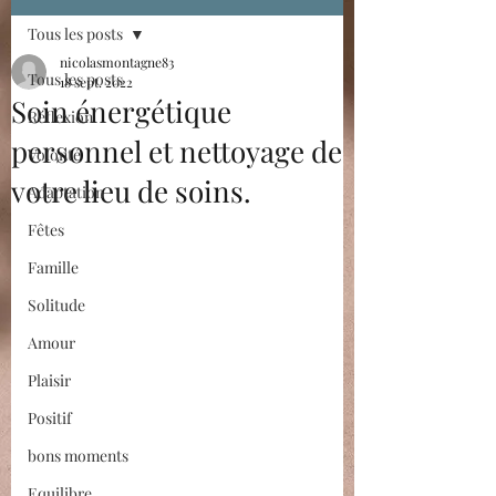
Tous les posts
nicolasmontagne83
Tous les posts
18 sept. 2022
Soin énergétique
Réflexion
personnel et nettoyage de
Volonté
votre lieu de soins.
Adaptation
Fêtes
Famille
Solitude
Amour
Plaisir
Positif
bons moments
Equilibre