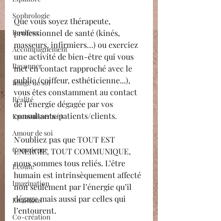
Sophrologie
Que vous soyez thérapeute, 
Bonheur
professionnel de santé (kinés, 
masseurs, infirmiers…) ou exerciez 
Accompagnement
une activité de bien-être qui vous 
Rayonner
met en contact rapproché avec le 
public (coiffeur, esthéticienne...), 
Image de soi
vous êtes constamment au contact 
Réalité
de l’énergie dégagée par vos 
consultants/patients/clients.
Epanouissement
Amour de soi
N'oubliez pas que TOUT EST 
Conscience
ENERGIE, TOUT COMMUNIQUE, 
nous sommes tous reliés. L’être 
Ecoute
humain est intrinsèquement affecté 
Imagination
non seulement par l’énergie qu’il 
dégage mais aussi par celles qui 
Emotions
l’entourent.
Co-création