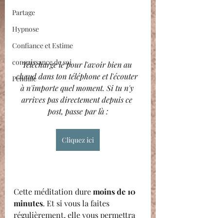
Partage
Hypnose
Confiance et Estime
connaissance de soi
Télécharge le pour l'avoir bien au 
chaud dans ton téléphone et l'écouter 
Pendule
à n'importe quel moment. Si tu n'y 
arrives pas directement depuis ce 
post, passe par là :
Cliquez ici
Cette méditation dure 
moins de 10 
minutes
. Et si vous la faites 
régulièrement, elle vous permettra 