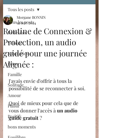
Tous les posts
Morgane BONNIN
Tous les posts
14 nov. 2024
Routine de Connexion &
Réflexion
Protection, un audio
Volonté
guidé pour une journée
Adaptation
Alignée :
Fêtes
Famille
J'avais envie d'offrir à tous la 
Solitude
possibilité de se reconnecter à soi.
Amour
Quoi de mieux pour cela que de 
Plaisir
vous donner l'accès à 
un audio 
Positif
guidé gratuit
 ?
bons moments
Equilibre