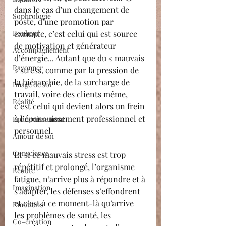
dans le cas d’un changement de 
Sophrologie
poste, d’une promotion par 
Bonheur
exemple, c’est celui qui est source 
de motivation et générateur 
Accompagnement
d’énergie... Autant que du « mauvais 
Rayonner
» stress, comme par la pression de 
la hiérarchie, de la surcharge de 
Image de soi
travail, voire des clients même, 
Réalité
c’est celui qui devient alors un frein 
à l’épanouissement professionnel et 
Epanouissement
personnel. 
Amour de soi
Conscience
Et si ce mauvais stress est trop 
répétitif et prolongé, l’organisme 
Ecoute
fatigue, n’arrive plus à répondre et à 
Imagination
s’adapter, les défenses s’effondrent 
et c’est à ce moment-là qu’arrive 
Emotions
les problèmes de santé, les 
Co-création