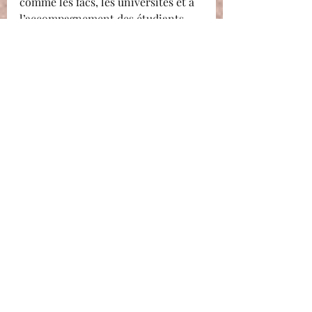
comme les facs, les universités et à 
l’accompagnement des étudiants 
(Gestion du stress, préparation aux 
examens, confiance en soi...)... et 
beaucoup d’autres....🤩🤗
Nicolas Montagné
Sophrologue/Hypno-praticien
L'atelier de l'épanouissement