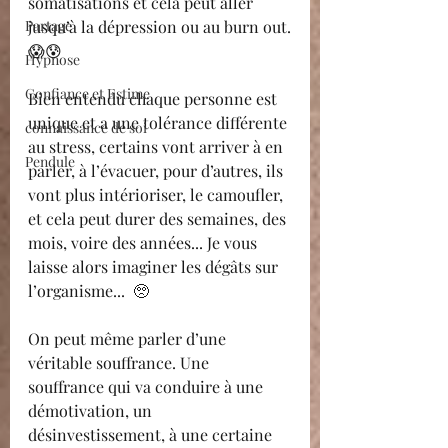
somatisations et cela peut aller 
Partage
jusqu’à la dépression ou au burn out.
😱😰
Hypnose
Confiance et Estime
Bien entendu chaque personne est 
unique et a une tolérance différente 
connaissance de soi
au stress, certains vont arriver à en 
Pendule
parler, à l’évacuer, pour d’autres, ils 
vont plus intérioriser, le camoufler, 
et cela peut durer des semaines, des 
mois, voire des années... Je vous 
laisse alors imaginer les dégâts sur 
l’organisme...  🥺
On peut même parler d’une 
véritable souffrance. Une 
souffrance qui va conduire à une 
démotivation, un 
désinvestissement, à une certaine 