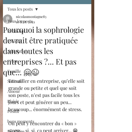
Tous les posts
nicolasmontagne83
Tous les posts
10 févr. 2021
Pourquoi la sophrologie
Réflexion
devrait être pratiquée
Volonté
dans toutes les
Adaptation
entreprises ?... Et pas
Fêtes
que... 🤗😉
Famille
Travailler en entreprise, qu’elle soit 
Solitude
grande ou petite et quel que soit 
Amour
son poste, n’est pas facile tous les 
Plaisir
jours et peut générer un peu... 
beaucoup... énormément de stress.
Positif
bons moments
On peut y rencontrer du « bon » 
stress... si, si, ça peut arriver... 😁
Equilibre