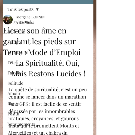
Tous les posts
Morgane BONNIN
Tous les posts
3 nov. 2024
Elever son âme en
Réflexion
gardant les pieds sur
Volonté
Terre : Mode d’Emploi
Adaptation
La Spiritualité, Oui, 
Fêtes
Mais Restons Lucides !
Famille
Solitude
La quête de spiritualité, c’est un peu 
Amour
comme se lancer dans un marathon 
Plaisir
sans GPS : il est facile de se sentir 
dépassée par les innombrables 
Positif
pratiques, croyances, et gourous 
bons moments
Insta qui te promettent Monts et 
Merveilles (et un chakra du 
Equilibre