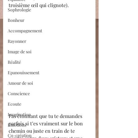
troisième œil qui clignote).
Sophrologie
Bonheur
Accompagnement
Rayonner
Image de soi
Réalité
Epanouissement
Amour de soi
Conscience
Ecoute
Imagination
Pas étonnant que tu te demandes 
parfois si t’es vraiment sur le bon 
Emotions
chemin ou juste en train de te 
Co-création