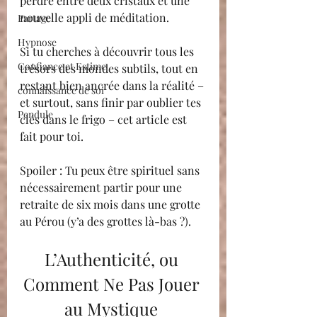
perdre entre deux cristaux et une 
nouvelle appli de méditation.
Partage
Hypnose
Si tu cherches à découvrir tous les 
Confiance et Estime
trésors des mondes subtils, tout en 
restant bien ancrée dans la réalité – 
connaissance de soi
et surtout, sans finir par oublier tes 
Pendule
clés dans le frigo – cet article est 
fait pour toi.
Spoiler : Tu peux être spirituel sans 
nécessairement partir pour une 
retraite de six mois dans une grotte 
au Pérou (y’a des grottes là-bas ?).
L’Authenticité, ou 
Comment Ne Pas Jouer 
au Mystique 