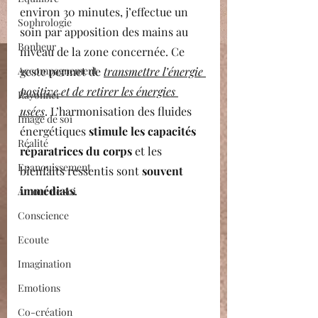
environ 30 minutes, j’effectue un 
Sophrologie
soin par apposition des mains au 
Bonheur
niveau de la zone concernée. Ce 
Accompagnement
geste permet de 
transmettre l’énergie 
positive et de retirer les énergies 
Rayonner
usées
. L’harmonisation des fluides 
Image de soi
énergétiques 
stimule les capacités 
Réalité
réparatrices du corps
 et les 
Epanouissement
bienfaits ressentis sont 
souvent 
immédiats
.
Amour de soi
Conscience
Ecoute
Imagination
Emotions
Co-création