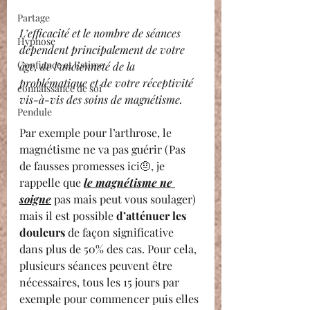
Partage
L’efficacité et le nombre de séances 
Hypnose
dépendent principalement de votre 
Confiance et Estime
âge, de l’ancienneté de la 
problématique et de votre réceptivité 
connaissance de soi
vis-à-vis des soins de magnétisme.
Pendule
Par exemple pour l’arthrose, le 
magnétisme ne va pas guérir (Pas 
de fausses promesses ici🤨, je 
rappelle que 
le magnétisme ne 
soigne
 pas mais peut vous soulager) 
mais il est possible 
d’atténuer les 
douleurs
 de façon significative 
dans plus de 50% des cas. Pour cela, 
plusieurs séances peuvent être 
nécessaires, tous les 15 jours par 
exemple pour commencer puis elles 