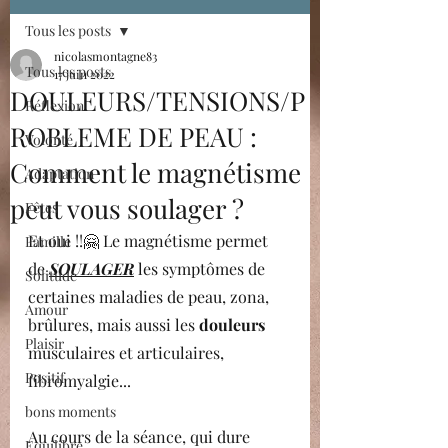
Tous les posts
nicolasmontagne83
Tous les posts
17 juin 2022
DOULEURS/TENSIONS/P
Réflexion
ROBLEME DE PEAU :
Volonté
Comment le magnétisme
Adaptation
peut vous soulager ?
Fêtes
Et oui !!🤗 Le magnétisme permet 
Famille
de 
SOULAGER
 les symptômes de 
Solitude
certaines maladies de peau, zona, 
Amour
brûlures, mais aussi les 
douleurs
Plaisir
musculaires et articulaires, 
Positif
fibromyalgie...
bons moments
Au cours de la séance, qui dure 
Equilibre