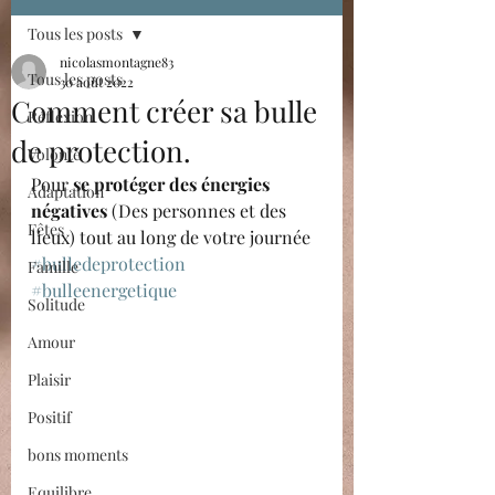
Tous les posts
nicolasmontagne83
Tous les posts
30 août 2022
Comment créer sa bulle
Réflexion
de protection.
Volonté
Pour 
se protéger des énergies 
Adaptation
négatives
 (Des personnes et des 
Fêtes
lieux) tout au long de votre journée 
#bulledeprotection
Famille
#bulleenergetique
Solitude
Amour
Plaisir
Positif
bons moments
Equilibre