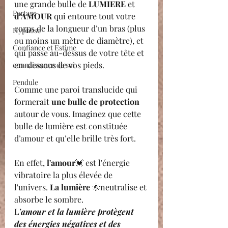
une grande bulle de 
LUMIERE 
et 
Partage
d’AMOUR 
qui entoure tout votre 
corps de la longueur d’un bras (plus 
Hypnose
ou moins un mètre de diamètre), et 
Confiance et Estime
qui passe au-dessus de votre tête et 
en-dessous de vos pieds.
connaissance de soi
Pendule
Comme une paroi translucide qui 
formerait 
une bulle de protection
autour de vous. Imaginez que cette 
bulle de lumière est constituée 
d’amour et qu’elle brille très fort.
En effet, 
l'amour
💓 est l'énergie 
vibratoire la plus élevée de 
l'univers. 
La lumière 
🌞neutralise et 
absorbe le sombre. 
L
'amour et la lumière protègent 
des énergies négatives et des 