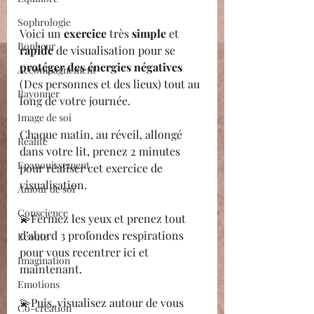
Sophrologie
Voici un 
exercice 
très 
simple 
et 
Bonheur
rapide 
de visualisation pour se 
protéger des énergies négatives 
Accompagnement
(Des personnes et des lieux) tout au 
Rayonner
long de votre journée.
Image de soi
Chaque matin, au réveil, allongé 
Réalité
dans votre lit, prenez 2 minutes 
Epanouissement
pour réaliser cet exercice de 
visualisation.
Amour de soi
Conscience
💫Fermez les yeux et prenez tout 
d’abord 3 profondes respirations 
Ecoute
pour vous recentrer ici et 
Imagination
maintenant.
Emotions
💫Puis, visualisez autour de vous 
Co-création