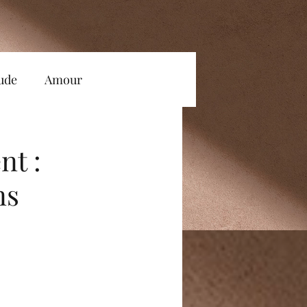
tude
Amour
Accompagnement
nt :
ns
Conscience
Ecoute
e et Estime