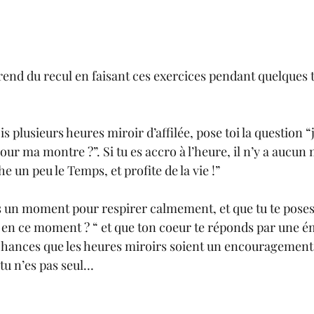
rend du recul en faisant ces exercices pendant quelques 
is plusieurs heures miroir d’affilée, pose toi la question “
our ma montre ?”. Si tu es accro à l’heure, il n’y a aucun
e un peu le Temps, et profite de la vie !”
ds un moment pour respirer calmement, et que tu te poses
n en ce moment ? “ et que ton coeur te réponds par une ém
s chances que les heures miroirs soient un encouragement 
tu n’es pas seul…