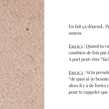
En fait ça dépend.. P
sauras.
Exo n°1
 : Quand tu vo
combien de fois par j
A part peut-être “lâch
Exo n°2
 : Si tu pren
“de quoi ai-je besoi
alors il y a de forte
pour te rappeler que 