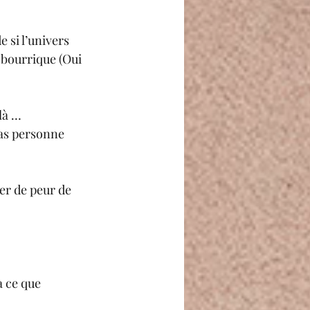
 si l’univers 
 bourrique (Oui 
 là …
ras personne 
er de peur de 
à ce que 