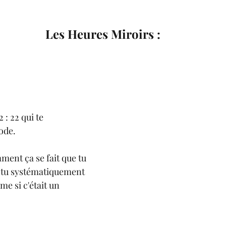
Les Heures Miroirs :
 : 22 qui te 
ode. 
ent ça se fait que tu 
s tu systématiquement 
e si c'était un 