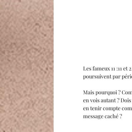
Les fameux 11 :11 et 22
poursuivent par péri
Mais pourquoi ? Comm
en vois autant ? Doi
en tenir compte comm
message caché ?