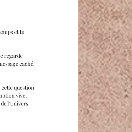
temps et tu 
je regarde 
 message caché. 
 cette question 
otion vive, 
de l’Univers 