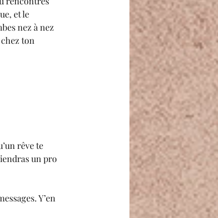
tu rencontres 
e, et le 
mbes nez à nez 
 chez ton 
u’un rêve te 
viendras un pro 
messages. Y’en 