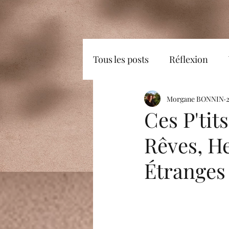
Tous les posts
Réflexion
Plaisir
Positif
Morgane BONNIN
bons
Ces P'tit
Rêves, He
Rayonner
Image de soi
Étranges
Imagination
Emotions
connaissance de soi
Pe