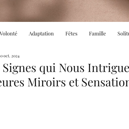
Volonté
Adaptation
Fêtes
Famille
Soli
 moments
20 oct. 2024
Equilibre
Sophrologie
Bonheur
s Signes qui Nous Intrigue
ures Miroirs et Sensatio
Réalité
Epanouissement
Amour de soi
Co-création
Partage
Hypnose
Confianc
ndule