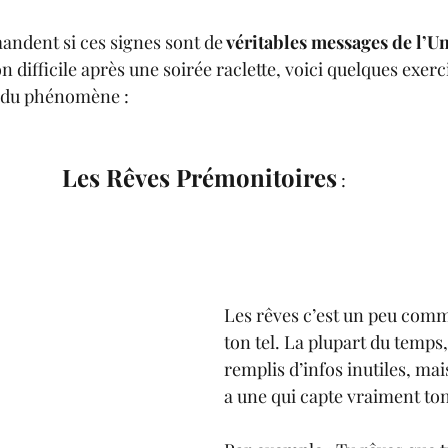
andent si ces signes sont de
 véritables messages de l’U
on difficile après une soirée raclette, voici quelques exerc
n du phénomène :
Les Rêves Prémonitoires
 :
Les rêves c’est un peu comme
ton tel. La plupart du temps, 
remplis d’infos inutiles, mais
a une qui capte vraiment ton