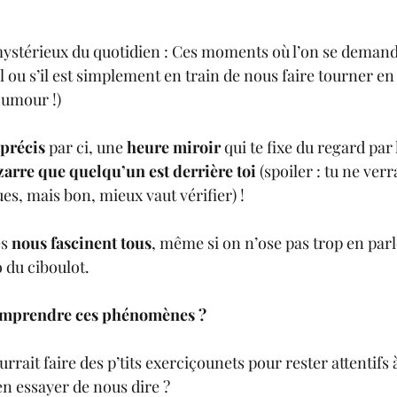
 mystérieux du quotidien : Ces moments où l’on se demande
il ou s’il est simplement en train de nous faire tourner en
humour !)
précis 
par ci, une 
heure miroir
 qui te fixe du regard par
zarre que quelqu’un est derrière toi
 (spoiler : tu ne ver
es, mais bon, mieux vaut vérifier) !
s 
nous fascinent tous
, même si on n’ose pas trop en parl
 du ciboulot.
 comprendre ces phénomènes ?
rrait faire des p’tits exerciçounets pour rester attentifs 
en essayer de nous dire ?