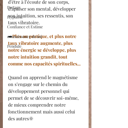
d’être à l’écoute de son corps, 
Partage
d’apaiser son mental, développer 
son intuition, ses ressentis, son 
Hypnose
taux vibratoire.
Confiance et Estime
➡️
Plus on pratique, et plus notre 
connaissance de soi
taux vibratoire augmente, plus 
Pendule
notre énergie se développe, plus 
notre intuition grandit, tout 
comme nos capacités spirituelles...
Quand on apprend le magnétisme 
on s’engage sur le chemin du 
développement personnel qui 
permet de se découvrir soi-même, 
de mieux comprendre notre 
fonctionnement mais aussi celui 
des autres🌞