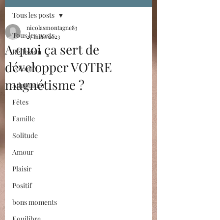
Tous les posts
nicolasmontagne83
Tous les posts
27 mars 2023
A quoi ça sert de
Réflexion
développer VOTRE
Volonté
magnétisme ?
Adaptation
Fêtes
Famille
Solitude
Amour
Plaisir
Positif
bons moments
Equilibre