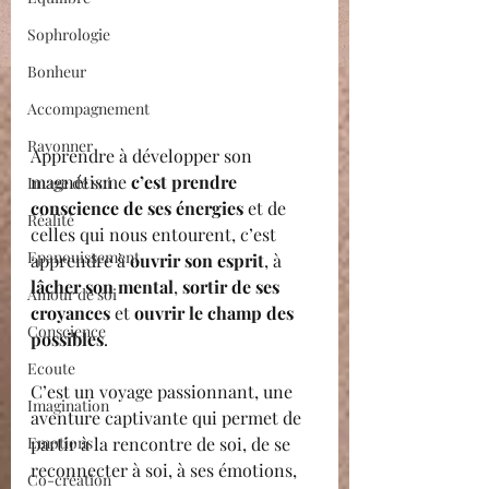
Sophrologie
Bonheur
Accompagnement
Rayonner
Apprendre à développer son 
magnétisme 
c’est prendre 
Image de soi
conscience de ses énergies
 et de 
Réalité
celles qui nous entourent, c’est 
Epanouissement
apprendre à 
ouvrir son esprit
, à
lâcher son mental
, 
sortir de ses 
Amour de soi
croyances 
et 
ouvrir le champ des 
Conscience
possibles
.
Ecoute
C’est un voyage passionnant, une 
Imagination
aventure captivante qui permet de 
Emotions
partir à la rencontre de soi, de se 
reconnecter à soi, à ses émotions, 
Co-création