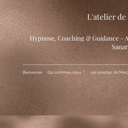
L'atelier d
​Hypnose, Coaching & Guidance - At
Sana
Bienvenue
Qui sommes-nous ?
Les prestas de Mor