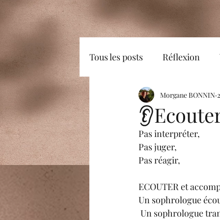
Tous les posts
Réflexion
Plaisir
Positif
Morgane BONNIN
bons
2
👂Ecoute
Pas interpréter,
Rayonner
Image de soi
Pas juger,
Pas réagir,
Imagination
Emotions
ECOUTER et accompa
Un sophrologue écout
 Un sophrologue transmet des méthodes pour indiquer où regarder, mais ne dit pas ce qu’il 
connaissance de soi
Pe