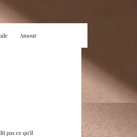
tude
Amour
Accompagnement
Conscience
Ecoute
e et Estime