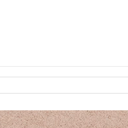
A quoi je pense VS A quoi vous
Comm
pensez pendant un soin
vibra
énergétique… et c’est épique !