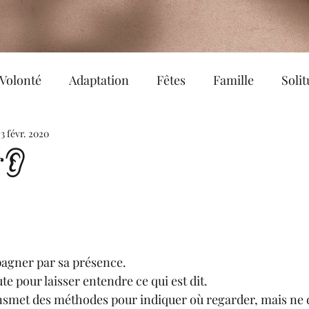
Volonté
Adaptation
Fêtes
Famille
Soli
 moments
3 févr. 2020
Equilibre
Sophrologie
Bonheur
r👂
Réalité
Epanouissement
Amour de soi
Co-création
Partage
Hypnose
Confianc
gner par sa présence.
e pour laisser entendre ce qui est dit.
ndule