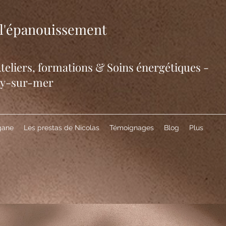
e l'épanouissement
eliers, formations & Soins énergétiques -
ry-sur-mer
gane
Les prestas de Nicolas
Témoignages
Blog
Plus