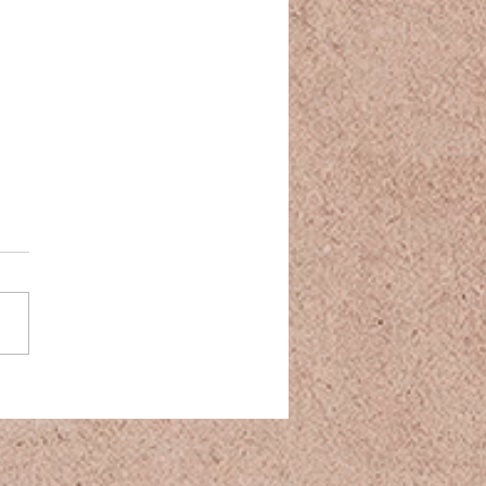
ent mesurer son taux
toire ?